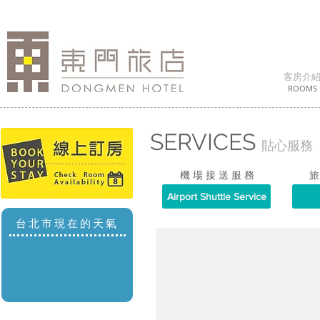
客房介
ROOMS
SERVICES
貼心服務
機 場 接 送 服 務
旅
Airport Shuttle Service
台北市現在的天氣