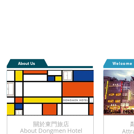
About Us
Welcome
關於東門旅店
About Dongmen Hotel
Attr