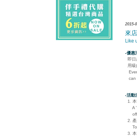
2015-0
來店
Like 
-優
即日
用級
Every 
can 
-活動
1
.
本
A 'Lik
offe
2.
產
To
3.