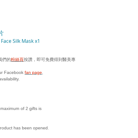
片
Face Silk Mask x1
我們
的
粉絲頁
按
讚，即可免費得到醫美專
ur Facebook
fan page
,
vailability.
A maximum of 2 gifts is
product has been
opened.