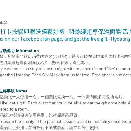
9-30
打卡按讚即贈送獨家好禮─羽絲縷超導保濕面膜 乙
us on our Facebook fan page, and get the free gift
─Hydating 
惠活動說明
Information
起，凡於東門旅店消費的旅客(限住宿)，
於入住時在東門旅店內打卡和在
的羽絲縷超導保濕面膜乙片
數量有限，送完為止。
。
customer has stay at least a night with us,
check in and
'like' us on
o
get the
Hydating Face Silk Mask from us for free. Free offer is subject a
注意事項 Notes
活動限一人使用一次，一個讚限兌換一片。一間房間最多可兌換兩片。
e' get a gift. E
ach customer could be able to get the gift once only. 
red to a room.
品拆封後請儘速使用完畢，以確保產品品質。
 ensure the quality of the product, please use it immediately
once the 
 本產品只供外用，如有任何不適或敏感，請立即停止使用。